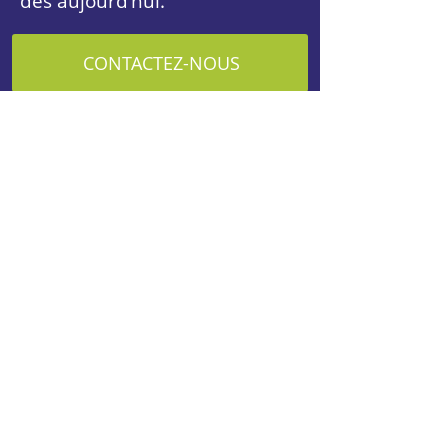
dès aujourd’hui.
CONTACTEZ-NOUS
E-mail
info@gestec-orthopedie.be
BE0825978457
Téléphone
081 24 15 08